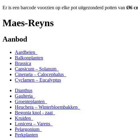
Er is een barcode voorzien op elke pot uitgezonderd potten van
Ø6
c
Maes-Reyns
Aanbod
Aardbeien
Balkonplanten
Brassica
Capsicum – Solanum
Cineraria – Calocephalus
Cyclamen – Eucalyptus
Dianthus
Gaulteria
Groenteplanten
Heuchera – Winterbloembakken
Begonia knol - zaai
Kruiden
Lonicera – Varens
Pelargonium
Perkplanten