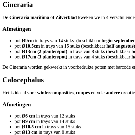
Cineraria
De
Cineraria
maritima
of
Zilverblad
kweken we in 4 verschillend
Afmetingen
pot
Ø9
cm
in trays van 14 stuks (beschikbaar
begin september
pot
Ø10.5
cm
in trays van 15 stuks (beschikbaar
half
augustus
)
pot
Ø13
cm (2 planten/pot)
in trays van 8 stuks
(beschikbaar
b
pot
Ø17
cm (3 planten/pot)
in trays van 4 stuks (beschikbaar
h
De Cineraria worden gekweekt in voorbedrukte potten met barcode e
Calocephalus
Het is ideaal voor
wintercomposities
,
coupes
en vele
andere
creatie
Afmetingen
pot
Ø6
cm
in trays van 12 stuks
pot
Ø9
cm
in trays van 14 stuks
pot
Ø10.5
cm
in trays van 15 stuks
pot
Ø13
cm
in trays van 8 stuks