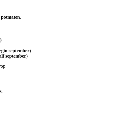
e
potmaten
.
)
egin
september
)
alf september
)
rop.
s
.