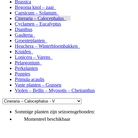
Brassica
Begonia knol – zaai
Capsicum – Solanum
Cineraria – Calocephalus
Cyclamen – Eucalyptus
Dianthus
Gaulteria
Groenteplanten
Heuchera – Winterbloembakken
Kruiden
Lonicera – Varens
Pelargonium
Perkplanten
Poppies
Primula acaulis
Vaste planten – Grassen
Violen – Bellis – Myosotis – Cheiranthus
Sommige planten zijn seizoensgebonden:
Momenteel beschikbaar