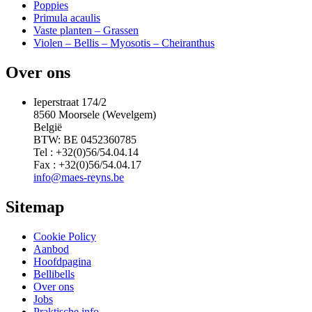
Poppies
Primula acaulis
Vaste planten – Grassen
Violen – Bellis – Myosotis – Cheiranthus
Over ons
Ieperstraat 174/2
8560 Moorsele (Wevelgem)
België
BTW: BE 0452360785
Tel : +32(0)56/54.04.14
Fax : +32(0)56/54.04.17
info@maes-reyns.be
Sitemap
Cookie Policy
Aanbod
Hoofdpagina
Bellibells
Over ons
Jobs
Praktische info